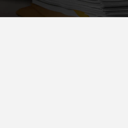
ega melhor o resultado. Nós mudamos is