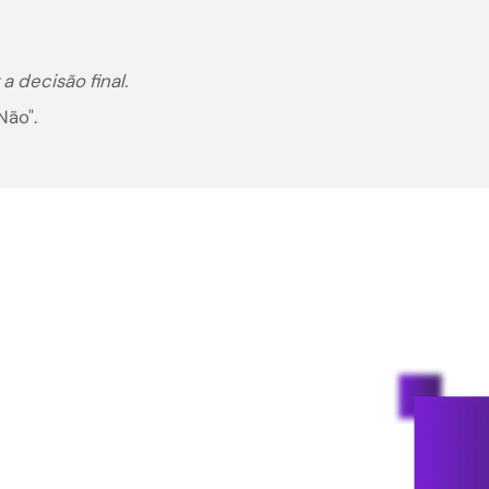
fil)
o Negócios e Competências críticas do
ncias Críticas" que não podem faltar.
nário)
spelhando os desafios reais do negócio e 