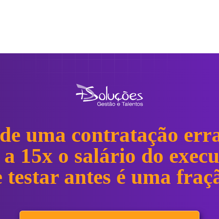
A Entrega:
Você recebe a segurança