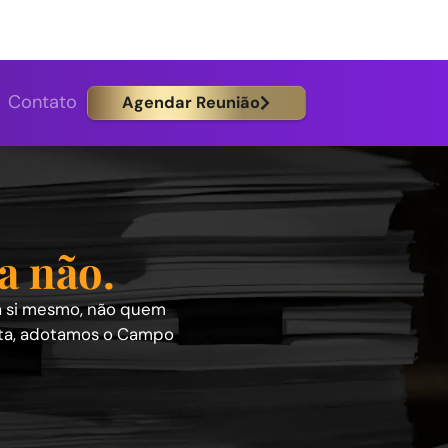
Contato
Agendar Reunião
tudo. A prática 
al: elas avaliam quem vende melhor a si