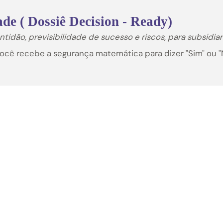
Fase 01
Imersão (Definição do Per
Mapeamento da Cultura, Norteadores d
O Resultado:
Definimos as "Competê
Fase 02
Modelagem (Design de Ce
Criação de 1 dia típico de liderança, e