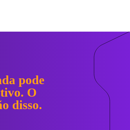
 matemática para dizer "Sim" ou "Não".