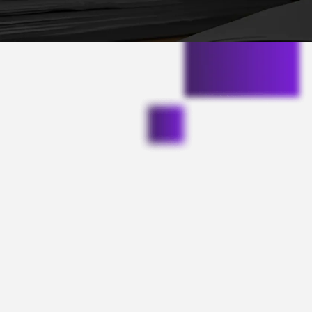
so. Vamos além da sala de entrevista, 
de Prova.