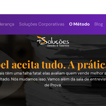
erança
Soluções Corporativas
O Método
Blog
O papel aceita 
revistas tradicionais têm uma falha fat